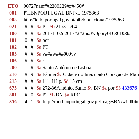
ETQ
00727nam##2200229###450#
001
PT.BNPORTUGAL.BNP-L.1975363
003
http://id.bnportugal.gov.pt/bib/bibnacional/1975363
021
#
#
$a
PT
$b
215815/04
100
#
#
$a
20171102d2017####m##y0pory01030103ba
101
0
#
$a
por
102
#
#
$a
PT
105
#
#
$a
y###w###000yy
106
#
#
$a
r
200
1
#
$a
Santo António de Lisboa
210
#
9
$a
Fátima
$c
Cidade do Imaculado Coração de Mar
215
#
#
$a
111, [1] p.
$d
15 cm
675
#
#
$a
272-36António, Santo
$v
BN
$z
por
$3
433676
801
#
0
$a
PT
$b
BN
$g
RPC
856
4
1
$u
http://rnod.bnportugal.gov.pt/ImagesBN/winl