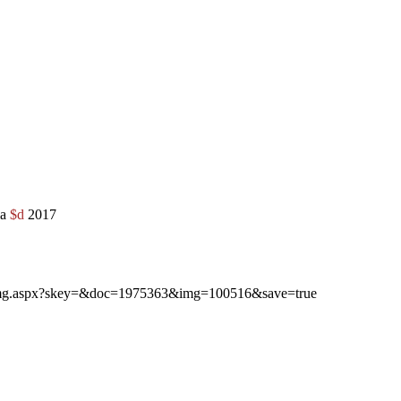
ia
$d
2017
ibimg.aspx?skey=&doc=1975363&img=100516&save=true