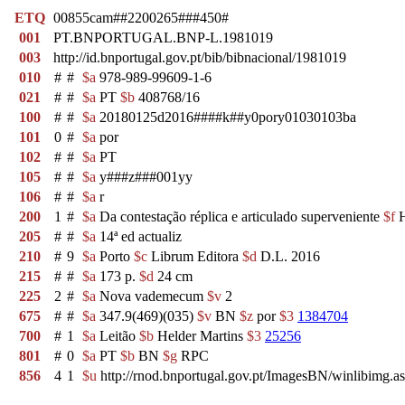
ETQ
00855cam##2200265###450#
001
PT.BNPORTUGAL.BNP-L.1981019
003
http://id.bnportugal.gov.pt/bib/bibnacional/1981019
010
#
#
$a
978-989-99609-1-6
021
#
#
$a
PT
$b
408768/16
100
#
#
$a
20180125d2016####k##y0pory01030103ba
101
0
#
$a
por
102
#
#
$a
PT
105
#
#
$a
y###z###001yy
106
#
#
$a
r
200
1
#
$a
Da contestação réplica e articulado superveniente
$f
H
205
#
#
$a
14ª ed actualiz
210
#
9
$a
Porto
$c
Librum Editora
$d
D.L. 2016
215
#
#
$a
173 p.
$d
24 cm
225
2
#
$a
Nova vademecum
$v
2
675
#
#
$a
347.9(469)(035)
$v
BN
$z
por
$3
1384704
700
#
1
$a
Leitão
$b
Helder Martins
$3
25256
801
#
0
$a
PT
$b
BN
$g
RPC
856
4
1
$u
http://rnod.bnportugal.gov.pt/ImagesBN/winlibi