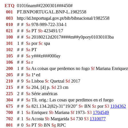
ETQ
01016nam##2200301###450#
001
PT.BNPORTUGAL.BNP-L.1982558
003
http://id.bnportugal.gov.pt/bib/bibnacional/1982558
010
#
#
$a
978-989-722-334-1
021
#
#
$a
PT
$b
423491/17
100
#
#
$a
20180212d2017####m##y0pory01030103ba
101
1
#
$a
por
$c
spa
102
#
#
$a
PT
105
#
#
$a
y###z###000ay
106
#
#
$a
r
200
1
#
$a
As coisas que perdemos no fogo
$f
Mariana Enrique
205
#
#
$a
1ª ed
210
#
9
$a
Lisboa
$c
Quetzal
$d
2017
215
#
#
$a
204, [4] p.
$d
23 cm
225
2
#
$a
Série américas
304
#
#
$a
Tít. orig.: Las cosas que perdimos en el fuego
675
#
#
$a
821.134.2(82)-31"19/20"
$v
BN
$z
por
$3
1104362
700
#
1
$a
Enriquez
$b
Mariana
$f
1973-
$3
1704549
702
#
1
$a
Acosta
$b
Margarida
$4
730
$3
1310077
801
#
0
$a
PT
$b
BN
$g
RPC