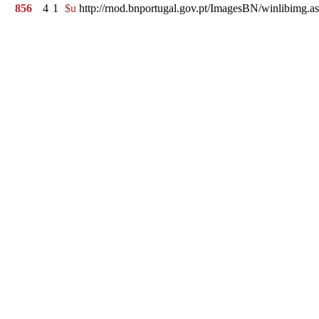
856
4
1
$u
http://rnod.bnportugal.gov.pt/ImagesBN/winlibi