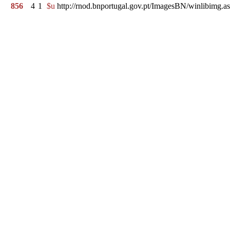
856
4
1
$u
http://rnod.bnportugal.gov.pt/ImagesBN/winlibi