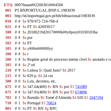
ETQ
00976nam##2200301###450#
001
PT.BNPORTUGAL.BNP-L.1983039
003
http://id.bnportugal.gov.pt/bib/bibnacional/1983039
010
#
#
$a
978-972-724-768-4
021
#
#
$a
PT
$b
426939/17
100
#
#
$a
20180219d2017####k##y0pory01030103ba
101
0
#
$a
por
102
#
#
$a
PT
105
#
#
$a
y###n###000yy
106
#
#
$a
r
200
1
#
$a
Regime geral do processo tutelar cível
$e
anotado e 
205
#
#
$a
2ª ed
210
#
9
$a
Lisboa
$c
Quid Juris?
$d
2017
215
#
#
$a
829 p.
$d
24 cm
500
0
0
$a
Leis, decretos, etc.
675
#
#
$a
347.64(469)
$v
BN
$z
por
$3
741089
675
#
#
$a
347.91(469)
$v
BN
$z
por
$3
674896
702
#
1
$a
Ramião
$b
Tomé d'Almeida
$4
020
$3
1047194
710
0
1
$a
Portugal
$3
76824
801
#
0
$a
PT
$b
BN
$g
RPC