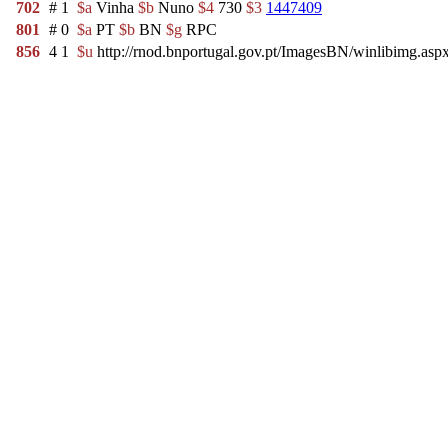
702
#
1
$a
Vinha
$b
Nuno
$4
730
$3
1447409
801
#
0
$a
PT
$b
BN
$g
RPC
856
4
1
$u
http://rnod.bnportugal.gov.pt/ImagesBN/winlibimg