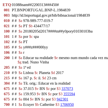
ETQ
01088nam##2200313###450#
001
PT.BNPORTUGAL.BNP-L.1984839
003
http://id.bnportugal.gov.pt/bib/bibnacional/1984839
010
#
#
$a
978-989-777-019-7
021
#
#
$a
PT
$b
434477/17
100
#
#
$a
20180205d2017####m##y0pory01030103ba
101
1
#
$a
por
$c
spa
102
#
#
$a
PT
105
#
#
$a
y###z###000yy
106
#
#
$a
r
200
1
#
$a
Educar na realidade
$e
mesmo num mundo cada vez mais d
$g
trad. Nuno Vinha
205
#
#
$a
1ª ed
210
#
9
$a
Lisboa
$c
Planeta
$d
2017
215
#
#
$a
167 p.
$c
il.
$d
23 cm
304
#
#
$a
Tít. orig.: Educar en la realidad
675
#
#
$a
37.015
$v
BN
$z
por
$3
337073
675
#
#
$a
159.953
$v
BN
$z
por
$3
355594
675
#
#
$a
004
$v
BN
$z
por
$3
942301
700
#
1
$a
Ecuyer
$b
Catherine
$3
1706950