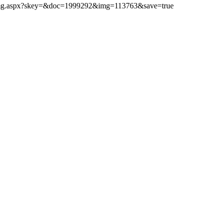
ibimg.aspx?skey=&doc=1999292&img=113763&save=true