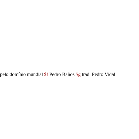
a pelo domínio mundial
$f
Pedro Baños
$g
trad. Pedro Vidal