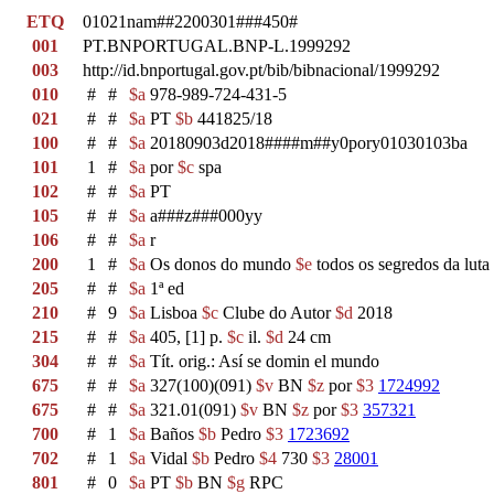
ETQ
01021nam##2200301###450#
001
PT.BNPORTUGAL.BNP-L.1999292
003
http://id.bnportugal.gov.pt/bib/bibnacional/1999292
010
#
#
$a
978-989-724-431-5
021
#
#
$a
PT
$b
441825/18
100
#
#
$a
20180903d2018####m##y0pory01030103ba
101
1
#
$a
por
$c
spa
102
#
#
$a
PT
105
#
#
$a
a###z###000yy
106
#
#
$a
r
200
1
#
$a
Os donos do mundo
$e
todos os segredos da lut
205
#
#
$a
1ª ed
210
#
9
$a
Lisboa
$c
Clube do Autor
$d
2018
215
#
#
$a
405, [1] p.
$c
il.
$d
24 cm
304
#
#
$a
Tít. orig.: Así se domin el mundo
675
#
#
$a
327(100)(091)
$v
BN
$z
por
$3
1724992
675
#
#
$a
321.01(091)
$v
BN
$z
por
$3
357321
700
#
1
$a
Baños
$b
Pedro
$3
1723692
702
#
1
$a
Vidal
$b
Pedro
$4
730
$3
28001
801
#
0
$a
PT
$b
BN
$g
RPC