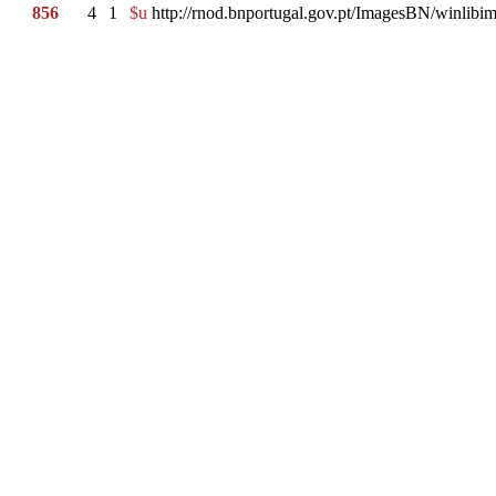
856
4
1
$u
http://rnod.bnportugal.gov.pt/ImagesBN/winl