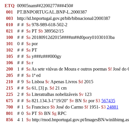
ETQ
00905nam##2200277###450#
001
PT.BNPORTUGAL.BNP-L.2000387
003
http://id.bnportugal.gov.pt/bib/bibnacional/2000387
010
#
#
$a
978-989-618-502-2
021
#
#
$a
PT
$b
389562/15
100
#
#
$a
20180912d2015####m##d0pory01030103ba
101
0
#
$a
por
102
#
#
$a
PT
105
#
#
$a
y###z###000gy
106
#
#
$a
r
200
1
#
$a
As sete viúvas de Moura e outros poemas
$f
José do 
205
#
#
$a
1ª ed
210
#
9
$a
Lisboa
$c
Apenas Livros
$d
2015
215
#
#
$a
61, [3] p.
$d
21 cm
225
2
#
$a
Literatralhas nobelizáveis
$v
123
675
#
#
$a
821.134.3-1"19/20"
$v
BN
$z
por
$3
567435
700
#
1
$a
Francisco
$b
José do Carmo
$f
1951-
$3
24881
801
#
0
$a
PT
$b
BN
$g
RPC
856
4
1
$u
http://rnod.bnportugal.gov.pt/ImagesBN/winlibim