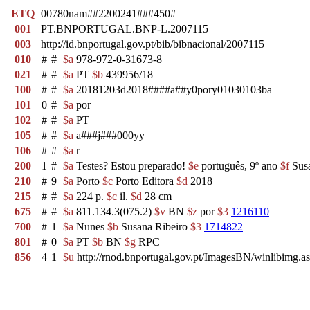
ETQ
00780nam##2200241###450#
001
PT.BNPORTUGAL.BNP-L.2007115
003
http://id.bnportugal.gov.pt/bib/bibnacional/2007115
010
#
#
$a
978-972-0-31673-8
021
#
#
$a
PT
$b
439956/18
100
#
#
$a
20181203d2018####a##y0pory01030103ba
101
0
#
$a
por
102
#
#
$a
PT
105
#
#
$a
a###j###000yy
106
#
#
$a
r
200
1
#
$a
Testes? Estou preparado!
$e
português, 9º ano
$f
Susa
210
#
9
$a
Porto
$c
Porto Editora
$d
2018
215
#
#
$a
224 p.
$c
il.
$d
28 cm
675
#
#
$a
811.134.3(075.2)
$v
BN
$z
por
$3
1216110
700
#
1
$a
Nunes
$b
Susana Ribeiro
$3
1714822
801
#
0
$a
PT
$b
BN
$g
RPC
856
4
1
$u
http://rnod.bnportugal.gov.pt/ImagesBN/winlibim