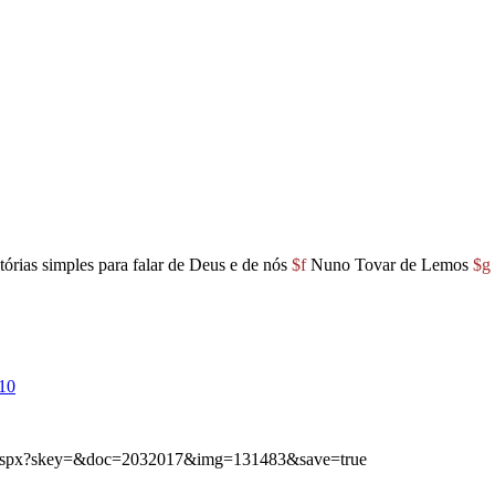
istórias simples para falar de Deus e de nós
$f
Nuno Tovar de Lemos
$g
10
mg.aspx?skey=&doc=2032017&img=131483&save=true