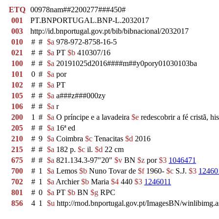
ETQ
00978nam##2200277###450#
001
PT.BNPORTUGAL.BNP-L.2032017
003
http://id.bnportugal.gov.pt/bib/bibnacional/2032017
010
#
#
$a
978-972-8758-16-5
021
#
#
$a
PT
$b
410307/16
100
#
#
$a
20191025d2016####m##y0pory01030103ba
101
0
#
$a
por
102
#
#
$a
PT
105
#
#
$a
a###z###000zy
106
#
#
$a
r
200
1
#
$a
O príncipe e a lavadeira
$e
redescobrir a fé cristã, h
205
#
#
$a
16ª ed
210
#
9
$a
Coimbra
$c
Tenacitas
$d
2016
215
#
#
$a
182 p.
$c
il.
$d
22 cm
675
#
#
$a
821.134.3-97"20"
$v
BN
$z
por
$3
1046471
700
#
1
$a
Lemos
$b
Nuno Tovar de
$f
1960-
$c
S.J.
$3
12460
702
#
1
$a
Archier
$b
Maria
$4
440
$3
1246011
801
#
0
$a
PT
$b
BN
$g
RPC
856
4
1
$u
http://rnod.bnportugal.gov.pt/ImagesBN/winlibi