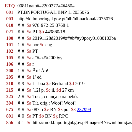
ETQ
00811nam##2200277###450#
001
PT.BNPORTUGAL.BNP-L.2035076
003
http://id.bnportugal.gov.pt/bib/bibnacional/2035076
010
#
#
$a
978-972-25-3768-1
021
#
#
$a
PT
$b
449860/18
100
#
#
$a
20191128d2019####b##y0pory01030103ba
101
1
#
$a
por
$c
eng
102
#
#
$a
PT
105
#
#
$a
a###z###000yy
106
#
#
$a
r
200
1
#
$a
Ão! Ão!
205
#
#
$a
1ª ed
210
#
9
$a
Lisboa
$c
Bertrand
$d
2019
215
#
#
$a
[12] p.
$c
il.
$d
27 cm
225
2
#
$a
Toca, criança para bebés
304
#
#
$a
Tít. orig.: Woof! Woof!
675
#
#
$a
087.5
$v
BN
$z
por
$3
287999
801
#
0
$a
PT
$b
BN
$g
RPC
856
4
1
$u
http://rnod.bnportugal.gov.pt/ImagesBN/winlibi