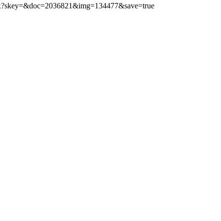
.aspx?skey=&doc=2036821&img=134477&save=true