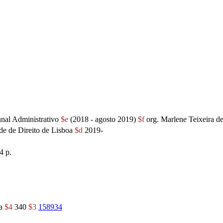
unal Administrativo
$e
(2018 - agosto 2019)
$f
org. Marlene Teixeira 
e de Direito de Lisboa
$d
2019-
4 p.
oa
$4
340
$3
158934