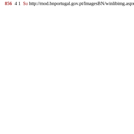
856
4
1
$u
http://rnod.bnportugal.gov.pt/ImagesBN/winlibimg