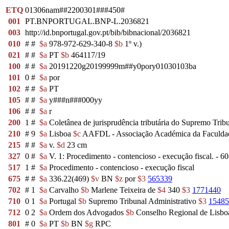
ETQ
01306nam##2200301###450#
001
PT.BNPORTUGAL.BNP-L.2036821
003
http://id.bnportugal.gov.pt/bib/bibnacional/2036821
010
#
#
$a
978-972-629-340-8
$b
1º v.)
021
#
#
$a
PT
$b
464117/19
100
#
#
$a
20191220g20199999m##y0pory01030103ba
101
0
#
$a
por
102
#
#
$a
PT
105
#
#
$a
y###n###000yy
106
#
#
$a
r
200
1
#
$a
Coletânea de jurisprudência tributária do Supremo Trib
210
#
9
$a
Lisboa
$c
AAFDL - Associação Académica da Faculdad
215
#
#
$a
v.
$d
23 cm
327
0
#
$a
V. 1: Procedimento - contencioso - execução fiscal. - 60
517
1
#
$a
Procedimento - contencioso - execução fiscal
675
#
#
$a
336.22(469)
$v
BN
$z
por
$3
565339
702
#
1
$a
Carvalho
$b
Marlene Teixeira de
$4
340
$3
1771440
710
0
1
$a
Portugal
$b
Supremo Tribunal Administrativo
$3
15485
712
0
2
$a
Ordem dos Advogados
$b
Conselho Regional de Lisb
801
#
0
$a
PT
$b
BN
$g
RPC