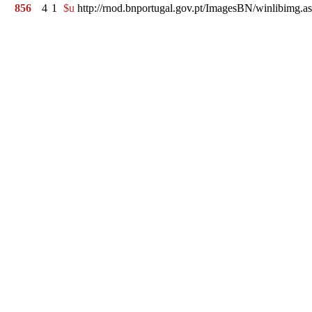
856
4
1
$u
http://rnod.bnportugal.gov.pt/ImagesBN/winlibi