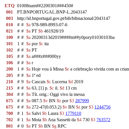
ETQ
01008nam##2200301###450#
001
PT.BNPORTUGAL.BNP-L.2043147
003
http://id.bnportugal.gov.pt/bib/bibnacional/2043147
010
#
#
$a
978-989-8993-07-6
021
#
#
$a
PT
$b
461928/19
100
#
#
$a
20200313d2019####m##y0pory01030103ba
101
1
#
$a
por
$c
ita
102
#
#
$a
PT
105
#
#
$a
a###z###000yy
106
#
#
$a
r
200
1
#
$a
Hoje vou à Missa
$e
a celebração vivida com as cria
205
#
#
$a
1ª ed
210
#
9
$a
Cascais
$c
Lucerna
$d
2019
215
#
#
$a
63, [1] p.
$c
il.
$d
13 cm
304
#
#
$a
Tít. orig.: Oggi vivo la messa
675
#
#
$a
087.5
$v
BN
$z
por
$3
287999
675
#
#
$a
272-47(0.053.2)
$v
BN
$z
por
$3
1244756
700
#
1
$a
Salvi
$b
Laura
$3
1779110
702
#
1
$a
Mota
$b
Ana Sassetti da
$4
730
$3
763572
801
#
0
$a
PT
$b
BN
$g
RPC