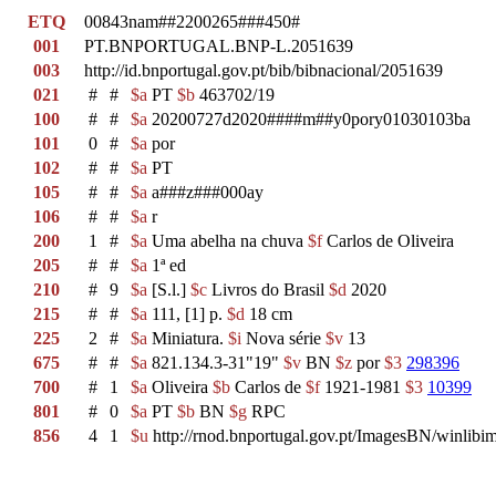
ETQ
00843nam##2200265###450#
001
PT.BNPORTUGAL.BNP-L.2051639
003
http://id.bnportugal.gov.pt/bib/bibnacional/2051639
021
#
#
$a
PT
$b
463702/19
100
#
#
$a
20200727d2020####m##y0pory01030103ba
101
0
#
$a
por
102
#
#
$a
PT
105
#
#
$a
a###z###000ay
106
#
#
$a
r
200
1
#
$a
Uma abelha na chuva
$f
Carlos de Oliveira
205
#
#
$a
1ª ed
210
#
9
$a
[S.l.]
$c
Livros do Brasil
$d
2020
215
#
#
$a
111, [1] p.
$d
18 cm
225
2
#
$a
Miniatura.
$i
Nova série
$v
13
675
#
#
$a
821.134.3-31"19"
$v
BN
$z
por
$3
298396
700
#
1
$a
Oliveira
$b
Carlos de
$f
1921-1981
$3
10399
801
#
0
$a
PT
$b
BN
$g
RPC
856
4
1
$u
http://rnod.bnportugal.gov.pt/ImagesBN/winl