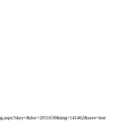
ibimg.aspx?skey=&doc=2051639&img=141462&save=true