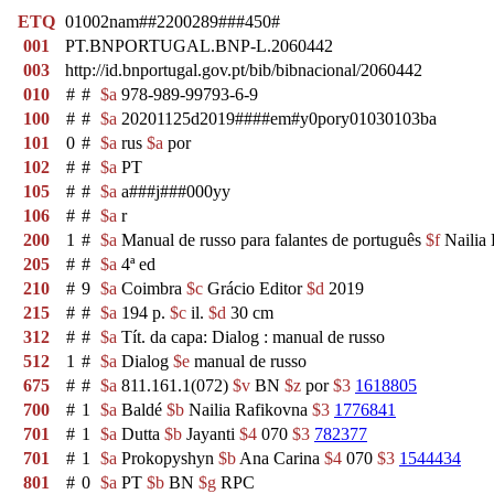
ETQ
01002nam##2200289###450#
001
PT.BNPORTUGAL.BNP-L.2060442
003
http://id.bnportugal.gov.pt/bib/bibnacional/2060442
010
#
#
$a
978-989-99793-6-9
100
#
#
$a
20201125d2019####em#y0pory01030103ba
101
0
#
$a
rus
$a
por
102
#
#
$a
PT
105
#
#
$a
a###j###000yy
106
#
#
$a
r
200
1
#
$a
Manual de russo para falantes de português
$f
Nailia 
205
#
#
$a
4ª ed
210
#
9
$a
Coimbra
$c
Grácio Editor
$d
2019
215
#
#
$a
194 p.
$c
il.
$d
30 cm
312
#
#
$a
Tít. da capa: Dialog : manual de russo
512
1
#
$a
Dialog
$e
manual de russo
675
#
#
$a
811.161.1(072)
$v
BN
$z
por
$3
1618805
700
#
1
$a
Baldé
$b
Nailia Rafikovna
$3
1776841
701
#
1
$a
Dutta
$b
Jayanti
$4
070
$3
782377
701
#
1
$a
Prokopyshyn
$b
Ana Carina
$4
070
$3
1544434
801
#
0
$a
PT
$b
BN
$g
RPC