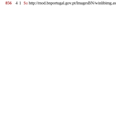
856
4
1
$u
http://rnod.bnportugal.gov.pt/ImagesBN/winlibi