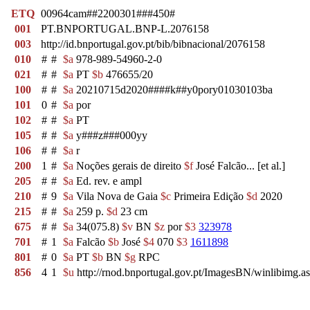
ETQ
00964cam##2200301###450#
001
PT.BNPORTUGAL.BNP-L.2076158
003
http://id.bnportugal.gov.pt/bib/bibnacional/2076158
010
#
#
$a
978-989-54960-2-0
021
#
#
$a
PT
$b
476655/20
100
#
#
$a
20210715d2020####k##y0pory01030103ba
101
0
#
$a
por
102
#
#
$a
PT
105
#
#
$a
y###z###000yy
106
#
#
$a
r
200
1
#
$a
Noções gerais de direito
$f
José Falcão... [et al.]
205
#
#
$a
Ed. rev. e ampl
210
#
9
$a
Vila Nova de Gaia
$c
Primeira Edição
$d
2020
215
#
#
$a
259 p.
$d
23 cm
675
#
#
$a
34(075.8)
$v
BN
$z
por
$3
323978
701
#
1
$a
Falcão
$b
José
$4
070
$3
1611898
801
#
0
$a
PT
$b
BN
$g
RPC
856
4
1
$u
http://rnod.bnportugal.gov.pt/ImagesBN/winlibi