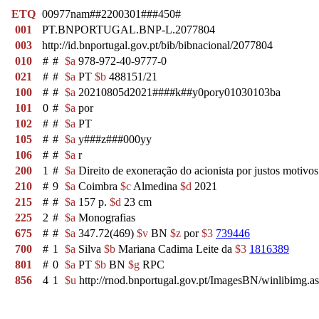
ETQ
00977nam##2200301###450#
001
PT.BNPORTUGAL.BNP-L.2077804
003
http://id.bnportugal.gov.pt/bib/bibnacional/2077804
010
#
#
$a
978-972-40-9777-0
021
#
#
$a
PT
$b
488151/21
100
#
#
$a
20210805d2021####k##y0pory01030103ba
101
0
#
$a
por
102
#
#
$a
PT
105
#
#
$a
y###z###000yy
106
#
#
$a
r
200
1
#
$a
Direito de exoneração do acionista por justos motivo
210
#
9
$a
Coimbra
$c
Almedina
$d
2021
215
#
#
$a
157 p.
$d
23 cm
225
2
#
$a
Monografias
675
#
#
$a
347.72(469)
$v
BN
$z
por
$3
739446
700
#
1
$a
Silva
$b
Mariana Cadima Leite da
$3
1816389
801
#
0
$a
PT
$b
BN
$g
RPC
856
4
1
$u
http://rnod.bnportugal.gov.pt/ImagesBN/winlibi