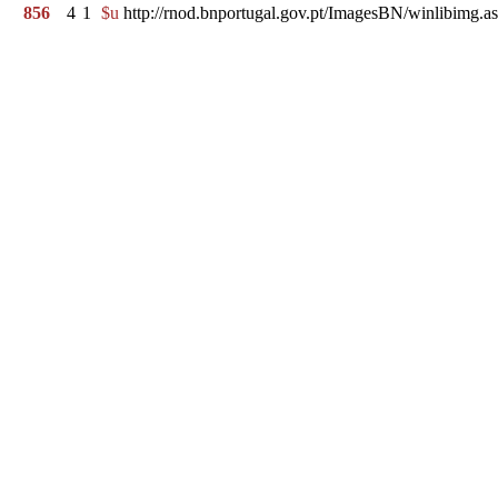
856
4
1
$u
http://rnod.bnportugal.gov.pt/ImagesBN/winlibim