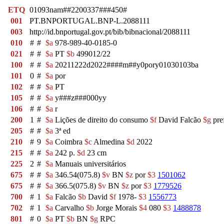
ETQ
01093nam##2200337###450#
001
PT.BNPORTUGAL.BNP-L.2088111
003
http://id.bnportugal.gov.pt/bib/bibnacional/2088111
010
#
#
$a
978-989-40-0185-0
021
#
#
$a
PT
$b
499012/22
100
#
#
$a
20211222d2022####m##y0pory01030103ba
101
0
#
$a
por
102
#
#
$a
PT
105
#
#
$a
y###z###000yy
106
#
#
$a
r
200
1
#
$a
Lições de direito do consumo
$f
David Falcão
$g
pre
205
#
#
$a
3ª ed
210
#
9
$a
Coimbra
$c
Almedina
$d
2022
215
#
#
$a
242 p.
$d
23 cm
225
2
#
$a
Manuais universitários
675
#
#
$a
346.54(075.8)
$v
BN
$z
por
$3
1501062
675
#
#
$a
366.5(075.8)
$v
BN
$z
por
$3
1779526
700
#
1
$a
Falcão
$b
David
$f
1978-
$3
1556773
702
#
1
$a
Carvalho
$b
Jorge Morais
$4
080
$3
1488878
801
#
0
$a
PT
$b
BN
$g
RPC