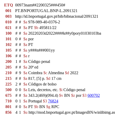
ETQ
00973nam##2200325###450#
001
PT.BNPORTUGAL.BNP-L.2091321
003
http://id.bnportugal.gov.pt/bib/bibnacional/2091321
010
#
#
$a
978-989-40-0376-2
021
#
#
$a
PT
$b
495811/22
100
#
#
$a
20220203d2022####k##y0pory01030103ba
101
0
#
$a
por
102
#
#
$a
PT
105
#
#
$a
y###n###001yy
106
#
#
$a
r
200
1
#
$a
Código penal
205
#
#
$a
20ª ed
210
#
9
$a
Coimbra
$c
Almedina
$d
2022
215
#
#
$a
817, [5] p.
$d
17 cm
225
2
#
$a
Códigos de bolso
500
0
0
$a
Leis, decretos, etc.
$i
Código penal
675
#
#
$a
343.2(469)(094.4)
$v
BN
$z
por
$3
600702
710
0
1
$a
Portugal
$3
76824
801
#
0
$a
PT
$b
BN
$g
RPC
856
4
1
$u
http://rnod.bnportugal.gov.pt/ImagesBN/winlibi