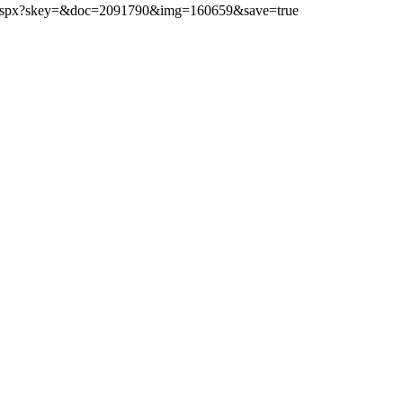
mg.aspx?skey=&doc=2091790&img=160659&save=true