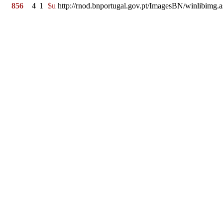
856
4
1
$u
http://rnod.bnportugal.gov.pt/ImagesBN/winlibi