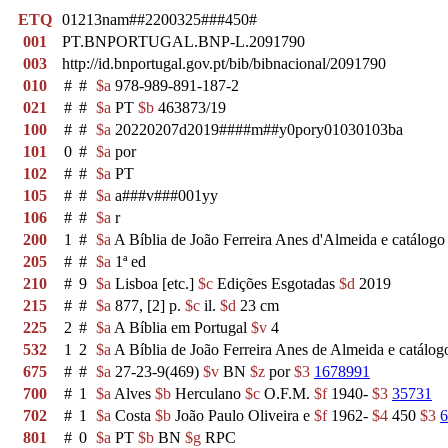
ETQ
01213nam##2200325###450#
001
PT.BNPORTUGAL.BNP-L.2091790
003
http://id.bnportugal.gov.pt/bib/bibnacional/2091790
010
#
#
$a
978-989-891-187-2
021
#
#
$a
PT
$b
463873/19
100
#
#
$a
20220207d2019####m##y0pory01030103ba
101
0
#
$a
por
102
#
#
$a
PT
105
#
#
$a
a###v###001yy
106
#
#
$a
r
200
1
#
$a
A Bíblia de João Ferreira Anes d'Almeida e catálogo 
205
#
#
$a
1ª ed
210
#
9
$a
Lisboa [etc.]
$c
Edições Esgotadas
$d
2019
215
#
#
$a
877, [2] p.
$c
il.
$d
23 cm
225
2
#
$a
A Bíblia em Portugal
$v
4
532
1
2
$a
A Bíblia de João Ferreira Anes de Almeida e catálogo
675
#
#
$a
27-23-9(469)
$v
BN
$z
por
$3
1678991
700
#
1
$a
Alves
$b
Herculano
$c
O.F.M.
$f
1940-
$3
35731
702
#
1
$a
Costa
$b
João Paulo Oliveira e
$f
1962-
$4
450
$3
6
801
#
0
$a
PT
$b
BN
$g
RPC