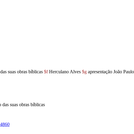
das suas obras bíblicas
$f
Herculano Alves
$g
apresentação João Paulo
 das suas obras bíblicas
4860