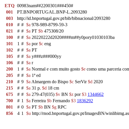
ETQ
00983nam##2200301###450#
001
PT.BNPORTUGAL.BNP-L.2093280
003
http://id.bnportugal.gov.pt/bib/bibnacional/2093280
010
#
#
$a
978-989-8799-59-3
021
#
#
$a
PT
$b
475308/20
100
#
#
$a
20220222d2020####m##y0pory01030103ba
101
1
#
$a
por
$c
eng
102
#
#
$a
PT
105
#
#
$a
y###z###000yy
106
#
#
$a
r
200
1
#
$a
Normal e com muito gosto
$e
como uma parceria com
205
#
#
$a
1ª ed
210
#
9
$a
Almargem do Bispo
$c
SerVir
$d
2020
215
#
#
$a
31 p.
$d
18 cm
675
#
#
$a
279-47(035)
$v
BN
$z
por
$3
1344662
700
#
1
$a
Ferreira
$b
Fernando
$3
1836292
801
#
0
$a
PT
$b
BN
$g
RPC
856
4
1
$u
http://rnod.bnportugal.gov.pt/ImagesBN/winlibi