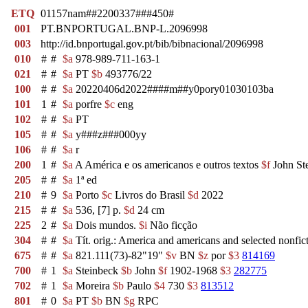
ETQ
01157nam##2200337###450#
001
PT.BNPORTUGAL.BNP-L.2096998
003
http://id.bnportugal.gov.pt/bib/bibnacional/2096998
010
#
#
$a
978-989-711-163-1
021
#
#
$a
PT
$b
493776/22
100
#
#
$a
20220406d2022####m##y0pory01030103ba
101
1
#
$a
porfre
$c
eng
102
#
#
$a
PT
105
#
#
$a
y###z###000yy
106
#
#
$a
r
200
1
#
$a
A América e os americanos e outros textos
$f
John St
205
#
#
$a
1ª ed
210
#
9
$a
Porto
$c
Livros do Brasil
$d
2022
215
#
#
$a
536, [7] p.
$d
24 cm
225
2
#
$a
Dois mundos.
$i
Não ficção
304
#
#
$a
Tít. orig.: America and americans and selected nonfic
675
#
#
$a
821.111(73)-82"19"
$v
BN
$z
por
$3
814169
700
#
1
$a
Steinbeck
$b
John
$f
1902-1968
$3
282775
702
#
1
$a
Moreira
$b
Paulo
$4
730
$3
813512
801
#
0
$a
PT
$b
BN
$g
RPC