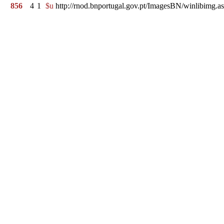
856
4
1
$u
http://rnod.bnportugal.gov.pt/ImagesBN/winlibi