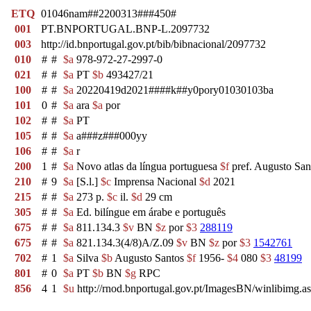
ETQ
01046nam##2200313###450#
001
PT.BNPORTUGAL.BNP-L.2097732
003
http://id.bnportugal.gov.pt/bib/bibnacional/2097732
010
#
#
$a
978-972-27-2997-0
021
#
#
$a
PT
$b
493427/21
100
#
#
$a
20220419d2021####k##y0pory01030103ba
101
0
#
$a
ara
$a
por
102
#
#
$a
PT
105
#
#
$a
a###z###000yy
106
#
#
$a
r
200
1
#
$a
Novo atlas da língua portuguesa
$f
pref. Augusto San
210
#
9
$a
[S.l.]
$c
Imprensa Nacional
$d
2021
215
#
#
$a
273 p.
$c
il.
$d
29 cm
305
#
#
$a
Ed. bilíngue em árabe e português
675
#
#
$a
811.134.3
$v
BN
$z
por
$3
288119
675
#
#
$a
821.134.3(4/8)A/Z.09
$v
BN
$z
por
$3
1542761
702
#
1
$a
Silva
$b
Augusto Santos
$f
1956-
$4
080
$3
48199
801
#
0
$a
PT
$b
BN
$g
RPC
856
4
1
$u
http://rnod.bnportugal.gov.pt/ImagesBN/winlibi