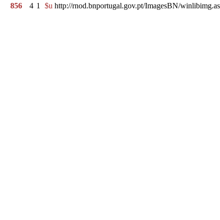
856
4
1
$u
http://rnod.bnportugal.gov.pt/ImagesBN/winlibi