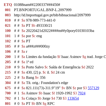
ETQ
01088nam##2200337###450#
001
PT.BNPORTUGAL.BNP-L.2097999
003
http://id.bnportugal.gov.pt/bib/bibnacional/2097999
010
#
#
$a
978-989-773-441-0
021
#
#
$a
PT
$b
493330/21
100
#
#
$a
20220421d2022####m##y0pory01030103ba
101
1
#
$a
por
$c
eng
102
#
#
$a
PT
105
#
#
$a
a###z###000zy
106
#
#
$a
r
200
1
#
$a
Limites da fundação
$f
Isaac Asimov
$g
trad. Jorge 
205
#
#
$a
1ª ed
210
#
9
$a
Porto Salvo
$c
Saída de Emergência
$d
2022
215
#
#
$a
430, [2] p.
$c
il.
$d
24 cm
225
2
#
$a
Bang
$v
356
304
#
#
$a
Tít. orig.: Foundation's edge
675
#
#
$a
821.111(73)-311.9"19"
$v
BN
$z
por
$3
557129
700
#
1
$a
Asimov
$b
Isaac
$f
1920-1992
$3
7924
702
#
1
$a
Colaço
$b
Jorge
$4
730
$3
133654
801
#
0
$a
PT
$b
BN
$g
RPC