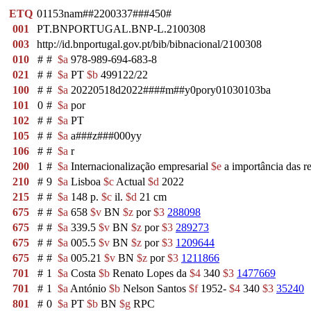
ETQ
01153nam##2200337###450#
001
PT.BNPORTUGAL.BNP-L.2100308
003
http://id.bnportugal.gov.pt/bib/bibnacional/2100308
010
#
#
$a
978-989-694-683-8
021
#
#
$a
PT
$b
499122/22
100
#
#
$a
20220518d2022####m##y0pory01030103ba
101
0
#
$a
por
102
#
#
$a
PT
105
#
#
$a
a###z###000yy
106
#
#
$a
r
200
1
#
$a
Internacionalização empresarial
$e
a importância das r
210
#
9
$a
Lisboa
$c
Actual
$d
2022
215
#
#
$a
148 p.
$c
il.
$d
21 cm
675
#
#
$a
658
$v
BN
$z
por
$3
288098
675
#
#
$a
339.5
$v
BN
$z
por
$3
289273
675
#
#
$a
005.5
$v
BN
$z
por
$3
1209644
675
#
#
$a
005.21
$v
BN
$z
por
$3
1211866
701
#
1
$a
Costa
$b
Renato Lopes da
$4
340
$3
1477669
701
#
1
$a
António
$b
Nelson Santos
$f
1952-
$4
340
$3
35240
801
#
0
$a
PT
$b
BN
$g
RPC