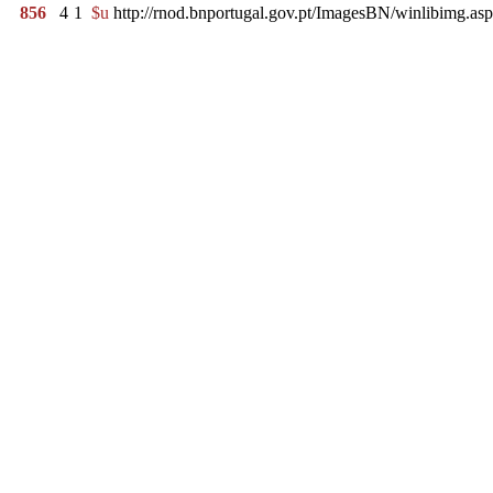
856
4
1
$u
http://rnod.bnportugal.gov.pt/ImagesBN/winlibimg