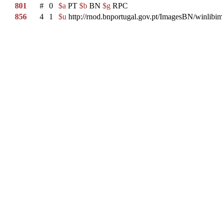
801
#
0
$a
PT
$b
BN
$g
RPC
856
4
1
$u
http://rnod.bnportugal.gov.pt/ImagesBN/winl