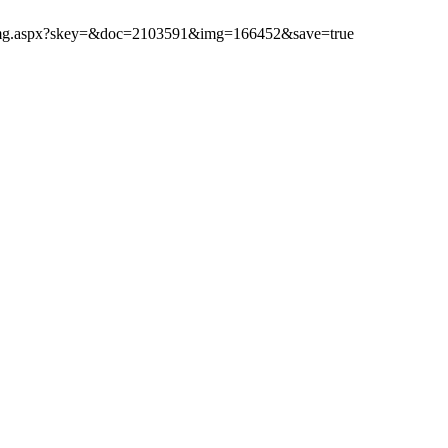
ibimg.aspx?skey=&doc=2103591&img=166452&save=true