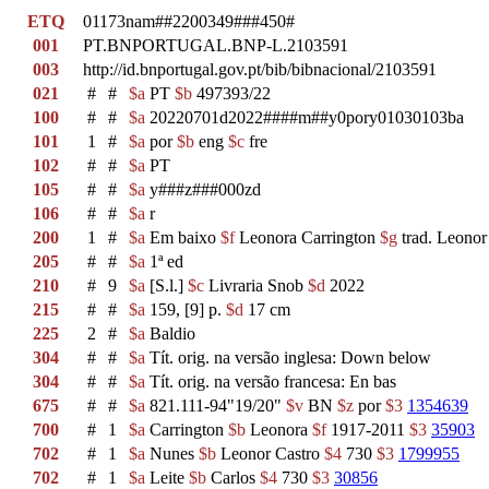
ETQ
01173nam##2200349###450#
001
PT.BNPORTUGAL.BNP-L.2103591
003
http://id.bnportugal.gov.pt/bib/bibnacional/2103591
021
#
#
$a
PT
$b
497393/22
100
#
#
$a
20220701d2022####m##y0pory01030103ba
101
1
#
$a
por
$b
eng
$c
fre
102
#
#
$a
PT
105
#
#
$a
y###z###000zd
106
#
#
$a
r
200
1
#
$a
Em baixo
$f
Leonora Carrington
$g
trad. Leonor
205
#
#
$a
1ª ed
210
#
9
$a
[S.l.]
$c
Livraria Snob
$d
2022
215
#
#
$a
159, [9] p.
$d
17 cm
225
2
#
$a
Baldio
304
#
#
$a
Tít. orig. na versão inglesa: Down below
304
#
#
$a
Tít. orig. na versão francesa: En bas
675
#
#
$a
821.111-94"19/20"
$v
BN
$z
por
$3
1354639
700
#
1
$a
Carrington
$b
Leonora
$f
1917-2011
$3
35903
702
#
1
$a
Nunes
$b
Leonor Castro
$4
730
$3
1799955
702
#
1
$a
Leite
$b
Carlos
$4
730
$3
30856