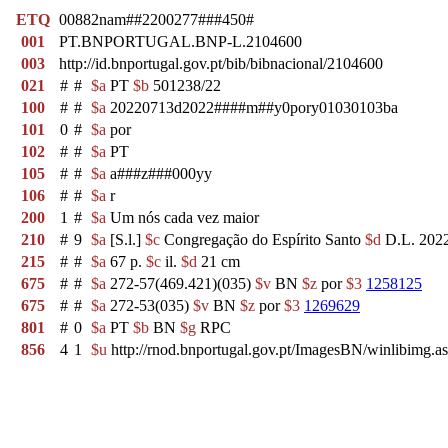
ETQ
00882nam##2200277###450#
001
PT.BNPORTUGAL.BNP-L.2104600
003
http://id.bnportugal.gov.pt/bib/bibnacional/2104600
021
#
#
$a
PT
$b
501238/22
100
#
#
$a
20220713d2022####m##y0pory01030103ba
101
0
#
$a
por
102
#
#
$a
PT
105
#
#
$a
a###z###000yy
106
#
#
$a
r
200
1
#
$a
Um nós cada vez maior
210
#
9
$a
[S.l.]
$c
Congregação do Espírito Santo
$d
D.L. 202
215
#
#
$a
67 p.
$c
il.
$d
21 cm
675
#
#
$a
272-57(469.421)(035)
$v
BN
$z
por
$3
1258125
675
#
#
$a
272-53(035)
$v
BN
$z
por
$3
1269629
801
#
0
$a
PT
$b
BN
$g
RPC
856
4
1
$u
http://rnod.bnportugal.gov.pt/ImagesBN/winlibi