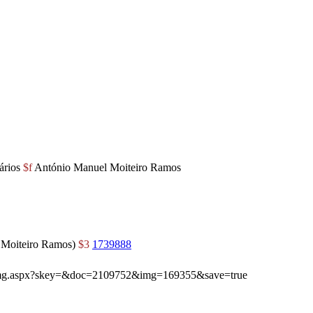
tários
$f
António Manuel Moiteiro Ramos
 Moiteiro Ramos)
$3
1739888
ibimg.aspx?skey=&doc=2109752&img=169355&save=true