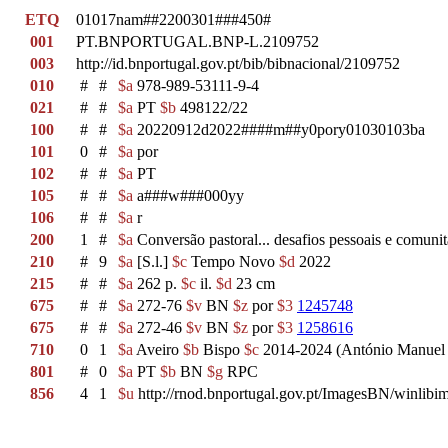
ETQ
01017nam##2200301###450#
001
PT.BNPORTUGAL.BNP-L.2109752
003
http://id.bnportugal.gov.pt/bib/bibnacional/2109752
010
#
#
$a
978-989-53111-9-4
021
#
#
$a
PT
$b
498122/22
100
#
#
$a
20220912d2022####m##y0pory01030103ba
101
0
#
$a
por
102
#
#
$a
PT
105
#
#
$a
a###w###000yy
106
#
#
$a
r
200
1
#
$a
Conversão pastoral... desafios pessoais e comuni
210
#
9
$a
[S.l.]
$c
Tempo Novo
$d
2022
215
#
#
$a
262 p.
$c
il.
$d
23 cm
675
#
#
$a
272-76
$v
BN
$z
por
$3
1245748
675
#
#
$a
272-46
$v
BN
$z
por
$3
1258616
710
0
1
$a
Aveiro
$b
Bispo
$c
2014-2024 (António Manuel
801
#
0
$a
PT
$b
BN
$g
RPC
856
4
1
$u
http://rnod.bnportugal.gov.pt/ImagesBN/winl