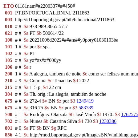
ETQ
01181nam##2200337###450#
001
PT.BNPORTUGAL.BNP-L.2111863
003
http://id.bnportugal.gov.pt/bib/bibnacional/2111863
010
#
#
$a
978-989-8665-57-7
021
#
#
$a
PT
$b
500614/22
100
#
#
$a
20221006d2022####m##y0pory01030103ba
101
1
#
$a
por
$c
spa
102
#
#
$a
PT
105
#
#
$a
y###z###000yy
106
#
#
$a
r
200
1
#
$a
A alegria, também de noite
$e
como ser felizes num mu
210
#
9
$a
Coimbra
$c
Tenacitas
$d
2022
215
#
#
$a
115 p.
$d
22 cm
304
#
#
$a
Tít. orig.: La alegría, tambiém de noche
675
#
#
$a
272-4
$v
BN
$z
por
$3
1249419
675
#
#
$a
316.75
$v
BN
$z
por
$3
583789
700
#
1
$a
Rodríguez Olaizola
$b
José María
$f
1970-
$3
176257
702
#
1
$a
Nunes
$b
Catarina Silva
$4
730
$3
1230386
801
#
0
$a
PT
$b
BN
$g
RPC
856
4
1
$u
http://rnod.bnportugal.gov.pt/ImagesBN/winlibimg.