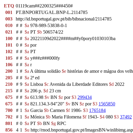
ETQ
01119cam##2200325###450#
001
PT.BNPORTUGAL.BNP-L.2114785
003
http://id.bnportugal.gov.pt/bib/bibnacional/2114785
010
#
#
$a
978-989-53838-0-1
021
#
#
$a
PT
$b
506574/22
100
#
#
$a
20221109d2022####m##y0pory01030103ba
101
0
#
$a
por
102
#
#
$a
PT
105
#
#
$a
y###z###000fy
106
#
#
$a
r
200
1
#
$a
A última solidão
$e
histórias de amor e mágoa dos vel
205
#
#
$a
2ª ed
210
#
9
$a
Lisboa
$c
Avenida da Liberdade Editores
$d
2022
215
#
#
$a
206 p.
$d
23 cm
675
#
#
$a
613.98
$v
BN
$z
por
$3
299434
675
#
#
$a
821.134.3-94"20"
$v
BN
$z
por
$3
1565850
700
#
1
$a
Garcia
$b
Carmen
$f
1986-
$3
1765184
702
#
1
$a
Mónica
$b
Maria Filomena
$f
1943-
$4
080
$3
37492
801
#
0
$a
PT
$b
BN
$g
RPC
856
4
1
$u
http://rnod.bnportugal.gov.pt/ImagesBN/winlibimg