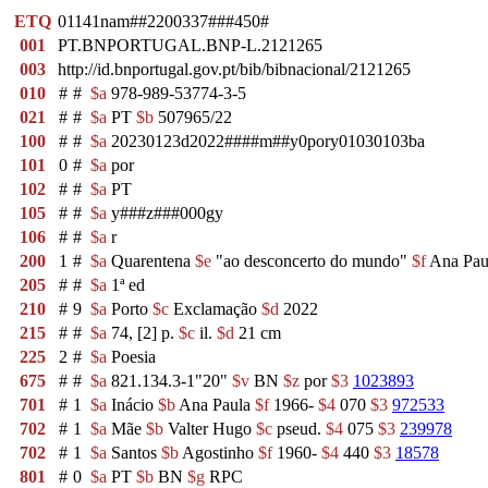
ETQ
01141nam##2200337###450#
001
PT.BNPORTUGAL.BNP-L.2121265
003
http://id.bnportugal.gov.pt/bib/bibnacional/2121265
010
#
#
$a
978-989-53774-3-5
021
#
#
$a
PT
$b
507965/22
100
#
#
$a
20230123d2022####m##y0pory01030103ba
101
0
#
$a
por
102
#
#
$a
PT
105
#
#
$a
y###z###000gy
106
#
#
$a
r
200
1
#
$a
Quarentena
$e
"ao desconcerto do mundo"
$f
Ana Paula
205
#
#
$a
1ª ed
210
#
9
$a
Porto
$c
Exclamação
$d
2022
215
#
#
$a
74, [2] p.
$c
il.
$d
21 cm
225
2
#
$a
Poesia
675
#
#
$a
821.134.3-1"20"
$v
BN
$z
por
$3
1023893
701
#
1
$a
Inácio
$b
Ana Paula
$f
1966-
$4
070
$3
972533
702
#
1
$a
Mãe
$b
Valter Hugo
$c
pseud.
$4
075
$3
239978
702
#
1
$a
Santos
$b
Agostinho
$f
1960-
$4
440
$3
18578
801
#
0
$a
PT
$b
BN
$g
RPC