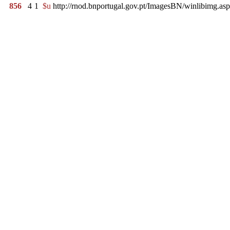
856
4
1
$u
http://rnod.bnportugal.gov.pt/ImagesBN/winlibimg