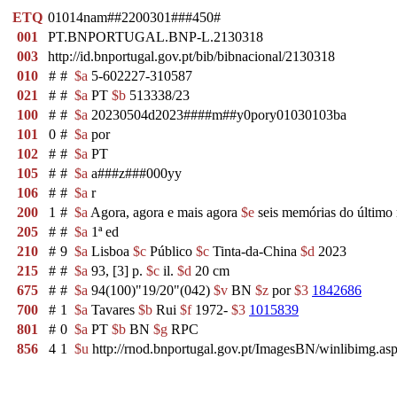
ETQ
01014nam##2200301###450#
001
PT.BNPORTUGAL.BNP-L.2130318
003
http://id.bnportugal.gov.pt/bib/bibnacional/2130318
010
#
#
$a
5-602227-310587
021
#
#
$a
PT
$b
513338/23
100
#
#
$a
20230504d2023####m##y0pory01030103ba
101
0
#
$a
por
102
#
#
$a
PT
105
#
#
$a
a###z###000yy
106
#
#
$a
r
200
1
#
$a
Agora, agora e mais agora
$e
seis memórias do último
205
#
#
$a
1ª ed
210
#
9
$a
Lisboa
$c
Público
$c
Tinta-da-China
$d
2023
215
#
#
$a
93, [3] p.
$c
il.
$d
20 cm
675
#
#
$a
94(100)"19/20"(042)
$v
BN
$z
por
$3
1842686
700
#
1
$a
Tavares
$b
Rui
$f
1972-
$3
1015839
801
#
0
$a
PT
$b
BN
$g
RPC
856
4
1
$u
http://rnod.bnportugal.gov.pt/ImagesBN/winlibim