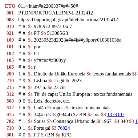
ETQ
01144nam##2200337###450#
001
PT.BNPORTUGAL.BNP-L.2132412
003
http://id.bnportugal.gov.pt/bib/bibnacional/2132412
010
#
#
$a
978-972-8973-66-7
021
#
#
$a
PT
$b
513085/23
100
#
#
$a
20230523d2023####k##y0pory01030103ba
101
0
#
$a
por
102
#
#
$a
PT
105
#
#
$a
y###n###000yy
106
#
#
$a
r
200
1
#
$a
Direito da União Europeia
$e
textos fundamentais
$f
210
#
9
$a
Lisboa
$c
Legit
$d
2023
215
#
#
$a
397 p.
$d
23 cm
312
#
#
$a
Tít. da capa: União Europeia : textos fundamentais
500
0
0
$a
Leis, decretos, etc.
512
1
#
$a
União Europeia
$e
textos fundamentais
675
#
#
$a
34(4-67UE)(094.4)
$v
BN
$z
por
$3
1373107
702
#
1
$a
Sousa
$b
Constança Urbano de
$f
1967-
$4
340
$3
1
710
0
1
$a
Portugal
$3
76824
801
#
0
$a
PT
$b
BN
$g
RPC