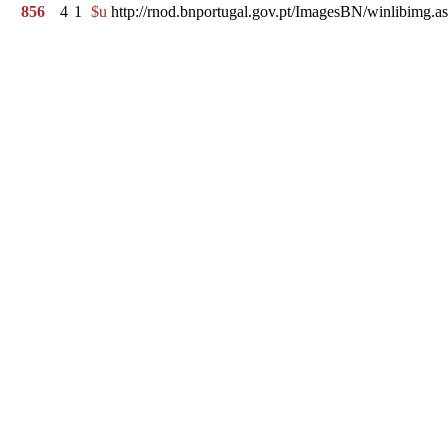
856
4
1
$u
http://rnod.bnportugal.gov.pt/ImagesBN/winlibi