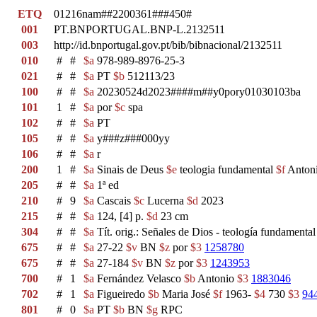
ETQ
01216nam##2200361###450#
001
PT.BNPORTUGAL.BNP-L.2132511
003
http://id.bnportugal.gov.pt/bib/bibnacional/2132511
010
#
#
$a
978-989-8976-25-3
021
#
#
$a
PT
$b
512113/23
100
#
#
$a
20230524d2023####m##y0pory01030103ba
101
1
#
$a
por
$c
spa
102
#
#
$a
PT
105
#
#
$a
y###z###000yy
106
#
#
$a
r
200
1
#
$a
Sinais de Deus
$e
teologia fundamental
$f
Antoni
205
#
#
$a
1ª ed
210
#
9
$a
Cascais
$c
Lucerna
$d
2023
215
#
#
$a
124, [4] p.
$d
23 cm
304
#
#
$a
Tít. orig.: Señales de Dios - teología fundamental
675
#
#
$a
27-22
$v
BN
$z
por
$3
1258780
675
#
#
$a
27-184
$v
BN
$z
por
$3
1243953
700
#
1
$a
Fernández Velasco
$b
Antonio
$3
1883046
702
#
1
$a
Figueiredo
$b
Maria José
$f
1963-
$4
730
$3
94
801
#
0
$a
PT
$b
BN
$g
RPC