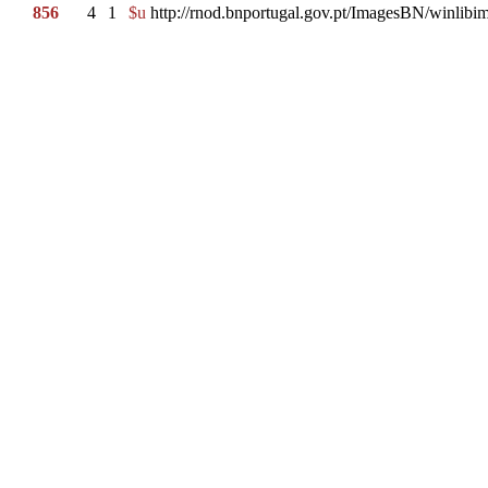
856
4
1
$u
http://rnod.bnportugal.gov.pt/ImagesBN/winl