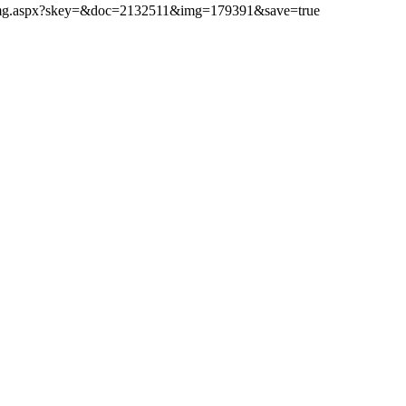
ibimg.aspx?skey=&doc=2132511&img=179391&save=true