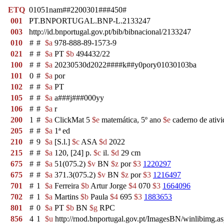
ETQ
01051nam##2200301###450#
001
PT.BNPORTUGAL.BNP-L.2133247
003
http://id.bnportugal.gov.pt/bib/bibnacional/2133247
010
#
#
$a
978-888-89-1573-9
021
#
#
$a
PT
$b
494432/22
100
#
#
$a
20230530d2022####k##y0pory01030103ba
101
0
#
$a
por
102
#
#
$a
PT
105
#
#
$a
a###j###000yy
106
#
#
$a
r
200
1
#
$a
ClickMat 5
$e
matemática, 5º ano
$e
caderno de ativ
205
#
#
$a
1ª ed
210
#
9
$a
[S.l.]
$c
ASA
$d
2022
215
#
#
$a
120, [24] p.
$c
il.
$d
29 cm
675
#
#
$a
51(075.2)
$v
BN
$z
por
$3
1220297
675
#
#
$a
371.3(075.2)
$v
BN
$z
por
$3
1216497
701
#
1
$a
Ferreira
$b
Artur Jorge
$4
070
$3
1664096
702
#
1
$a
Martins
$b
Paula
$4
695
$3
1883653
801
#
0
$a
PT
$b
BN
$g
RPC
856
4
1
$u
http://rnod.bnportugal.gov.pt/ImagesBN/winlibim