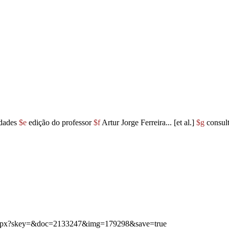
idades
$e
edição do professor
$f
Artur Jorge Ferreira... [et al.]
$g
consult
g.aspx?skey=&doc=2133247&img=179298&save=true