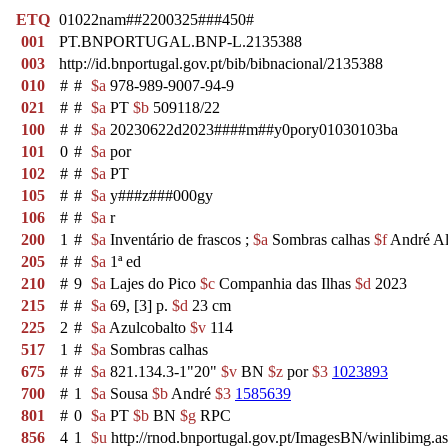
ETQ
01022nam##2200325###450#
001
PT.BNPORTUGAL.BNP-L.2135388
003
http://id.bnportugal.gov.pt/bib/bibnacional/2135388
010
#
#
$a
978-989-9007-94-9
021
#
#
$a
PT
$b
509118/22
100
#
#
$a
20230622d2023####m##y0pory01030103ba
101
0
#
$a
por
102
#
#
$a
PT
105
#
#
$a
y###z###000gy
106
#
#
$a
r
200
1
#
$a
Inventário de frascos ;
$a
Sombras calhas
$f
André Al
205
#
#
$a
1ª ed
210
#
9
$a
Lajes do Pico
$c
Companhia das Ilhas
$d
2023
215
#
#
$a
69, [3] p.
$d
23 cm
225
2
#
$a
Azulcobalto
$v
114
517
1
#
$a
Sombras calhas
675
#
#
$a
821.134.3-1"20"
$v
BN
$z
por
$3
1023893
700
#
1
$a
Sousa
$b
André
$3
1585639
801
#
0
$a
PT
$b
BN
$g
RPC
856
4
1
$u
http://rnod.bnportugal.gov.pt/ImagesBN/winlibi