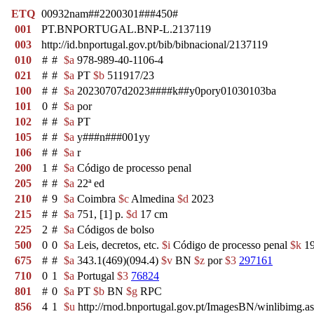
ETQ
00932nam##2200301###450#
001
PT.BNPORTUGAL.BNP-L.2137119
003
http://id.bnportugal.gov.pt/bib/bibnacional/2137119
010
#
#
$a
978-989-40-1106-4
021
#
#
$a
PT
$b
511917/23
100
#
#
$a
20230707d2023####k##y0pory01030103ba
101
0
#
$a
por
102
#
#
$a
PT
105
#
#
$a
y###n###001yy
106
#
#
$a
r
200
1
#
$a
Código de processo penal
205
#
#
$a
22ª ed
210
#
9
$a
Coimbra
$c
Almedina
$d
2023
215
#
#
$a
751, [1] p.
$d
17 cm
225
2
#
$a
Códigos de bolso
500
0
0
$a
Leis, decretos, etc.
$i
Código de processo penal
$k
19
675
#
#
$a
343.1(469)(094.4)
$v
BN
$z
por
$3
297161
710
0
1
$a
Portugal
$3
76824
801
#
0
$a
PT
$b
BN
$g
RPC
856
4
1
$u
http://rnod.bnportugal.gov.pt/ImagesBN/winlibim