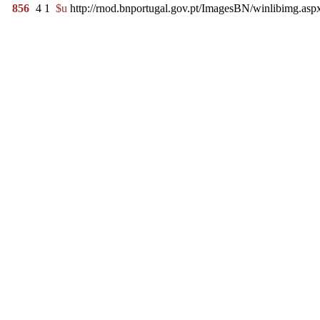
856
4
1
$u
http://rnod.bnportugal.gov.pt/ImagesBN/winlibimg