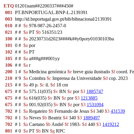
ETQ
01201nam##2200337###450#
001
PT.BNPORTUGAL.BNP-L.2139391
003
http://id.bnportugal.gov.pt/bib/bibnacional/2139391
010
#
#
$z
978-987-26-2457-0
021
#
#
$a
PT
$b
516351/23
100
#
#
$a
20230731d2023####k##y0pory01030103ba
101
0
#
$a
por
102
#
#
$a
PT
105
#
#
$a
a###g###001yy
106
#
#
$a
r
200
1
#
$a
Medicina genómica
$e
breve guia ilustrado
$f
coord. Fe
210
#
9
$a
Coimbra
$c
Imprensa da Universidade
$d
cop. 2023
215
#
#
$a
49 p.
$c
il.
$d
18 cm
675
#
#
$a
575.11(035)
$v
BN
$z
por
$3
1885747
675
#
#
$a
616(035)
$v
BN
$z
por
$3
1213885
675
#
#
$a
001.92(035)
$v
BN
$z
por
$3
1531094
702
#
1
$a
Regateiro
$b
Fernando de Jesus
$4
340
$3
431539
702
#
1
$a
Neves
$b
Beatriz
$4
340
$3
1889497
702
#
1
$a
Caetano
$b
André
$f
1983-
$4
440
$3
1419212
801
#
0
$a
PT
$b
BN
$g
RPC