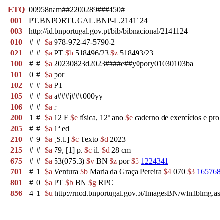
ETQ
00958nam##2200289###450#
001
PT.BNPORTUGAL.BNP-L.2141124
003
http://id.bnportugal.gov.pt/bib/bibnacional/2141124
010
#
#
$a
978-972-47-5790-2
021
#
#
$a
PT
$b
518496/23
$z
518493/23
100
#
#
$a
20230823d2023####e##y0pory01030103ba
101
0
#
$a
por
102
#
#
$a
PT
105
#
#
$a
a###j###000yy
106
#
#
$a
r
200
1
#
$a
12 F
$e
física, 12º ano
$e
caderno de exercícios e pr
205
#
#
$a
1ª ed
210
#
9
$a
[S.l.]
$c
Texto
$d
2023
215
#
#
$a
79, [1] p.
$c
il.
$d
28 cm
675
#
#
$a
53(075.3)
$v
BN
$z
por
$3
1224341
701
#
1
$a
Ventura
$b
Maria da Graça Pereira
$4
070
$3
16576
801
#
0
$a
PT
$b
BN
$g
RPC
856
4
1
$u
http://rnod.bnportugal.gov.pt/ImagesBN/winlibim