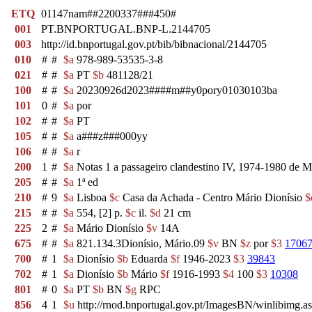
ETQ
01147nam##2200337###450#
001
PT.BNPORTUGAL.BNP-L.2144705
003
http://id.bnportugal.gov.pt/bib/bibnacional/2144705
010
#
#
$a
978-989-53535-3-8
021
#
#
$a
PT
$b
481128/21
100
#
#
$a
20230926d2023####m##y0pory01030103ba
101
0
#
$a
por
102
#
#
$a
PT
105
#
#
$a
a###z###000yy
106
#
#
$a
r
200
1
#
$a
Notas 1 a passageiro clandestino IV, 1974-1980 de M
205
#
#
$a
1ª ed
210
#
9
$a
Lisboa
$c
Casa da Achada - Centro Mário Dionísio
$
215
#
#
$a
554, [2] p.
$c
il.
$d
21 cm
225
2
#
$a
Mário Dionísio
$v
14A
675
#
#
$a
821.134.3Dionísio, Mário.09
$v
BN
$z
por
$3
1706
700
#
1
$a
Dionísio
$b
Eduarda
$f
1946-2023
$3
39843
702
#
1
$a
Dionísio
$b
Mário
$f
1916-1993
$4
100
$3
10308
801
#
0
$a
PT
$b
BN
$g
RPC
856
4
1
$u
http://rnod.bnportugal.gov.pt/ImagesBN/winlibi