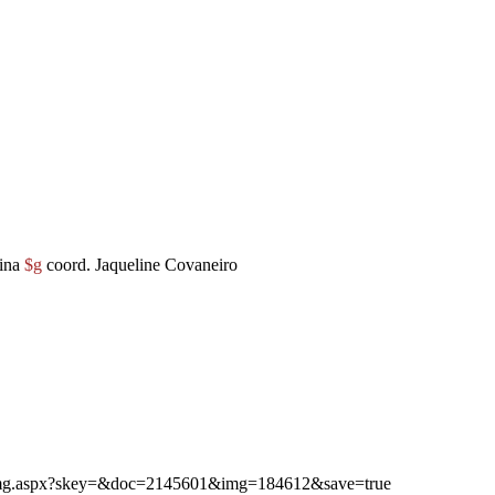
eina
$g
coord. Jaqueline Covaneiro
ibimg.aspx?skey=&doc=2145601&img=184612&save=true