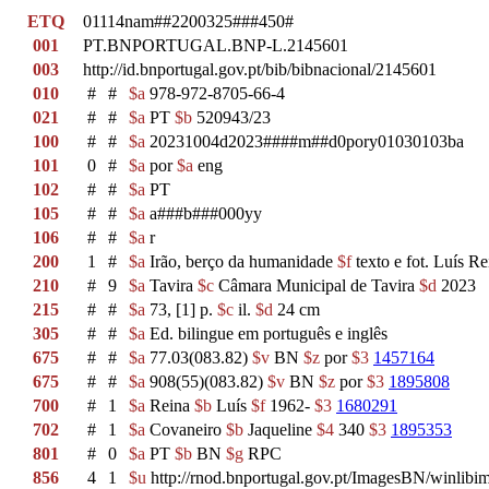
ETQ
01114nam##2200325###450#
001
PT.BNPORTUGAL.BNP-L.2145601
003
http://id.bnportugal.gov.pt/bib/bibnacional/2145601
010
#
#
$a
978-972-8705-66-4
021
#
#
$a
PT
$b
520943/23
100
#
#
$a
20231004d2023####m##d0pory01030103ba
101
0
#
$a
por
$a
eng
102
#
#
$a
PT
105
#
#
$a
a###b###000yy
106
#
#
$a
r
200
1
#
$a
Irão, berço da humanidade
$f
texto e fot. Luís R
210
#
9
$a
Tavira
$c
Câmara Municipal de Tavira
$d
2023
215
#
#
$a
73, [1] p.
$c
il.
$d
24 cm
305
#
#
$a
Ed. bilingue em português e inglês
675
#
#
$a
77.03(083.82)
$v
BN
$z
por
$3
1457164
675
#
#
$a
908(55)(083.82)
$v
BN
$z
por
$3
1895808
700
#
1
$a
Reina
$b
Luís
$f
1962-
$3
1680291
702
#
1
$a
Covaneiro
$b
Jaqueline
$4
340
$3
1895353
801
#
0
$a
PT
$b
BN
$g
RPC
856
4
1
$u
http://rnod.bnportugal.gov.pt/ImagesBN/winl