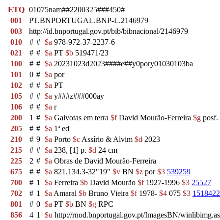
ETQ
01075nam##2200325###450#
001
PT.BNPORTUGAL.BNP-L.2146979
003
http://id.bnportugal.gov.pt/bib/bibnacional/2146979
010
#
#
$a
978-972-37-2237-6
021
#
#
$a
PT
$b
519471/23
100
#
#
$a
20231023d2023####e##y0pory01030103ba
101
0
#
$a
por
102
#
#
$a
PT
105
#
#
$a
y###z###000ay
106
#
#
$a
r
200
1
#
$a
Gaivotas em terra
$f
David Mourão-Ferreira
$g
posf.
205
#
#
$a
1ª ed
210
#
9
$a
Porto
$c
Assírio & Alvim
$d
2023
215
#
#
$a
238, [1] p.
$d
24 cm
225
2
#
$a
Obras de David Mourão-Ferreira
675
#
#
$a
821.134.3-32"19"
$v
BN
$z
por
$3
539259
700
#
1
$a
Ferreira
$b
David Mourão
$f
1927-1996
$3
25527
702
#
1
$a
Amaral
$b
Bruno Vieira
$f
1978-
$4
075
$3
1518422
801
#
0
$a
PT
$b
BN
$g
RPC
856
4
1
$u
http://rnod.bnportugal.gov.pt/ImagesBN/winlibi