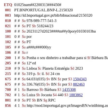
ETQ
01025nam##2200313###450#
001
PT.BNPORTUGAL.BNP-L.2150320
003
http://id.bnportugal.gov.pt/bib/bibnacional/2150320
010
#
#
$a
978-989-777-541-3
021
#
#
$a
PT
$b
518244/23
100
#
#
$a
20231127d2023####m##y0pory01030103ba
101
0
#
$a
por
102
#
#
$a
PT
105
#
#
$a
a###z###000yy
106
#
#
$a
r
200
1
#
$a
Ponha o seu dinheiro a trabalhar para si
$f
Bárbara B
205
#
#
$a
12ª ed
210
#
9
$a
Lisboa
$c
Planeta Estratégia
$d
2023
215
#
#
$a
319 p.
$c
il.
$d
24 cm
675
#
#
$a
64.031(035)
$v
BN
$z
por
$3
1504343
675
#
#
$a
336.76(035)
$v
BN
$z
por
$3
882463
700
#
1
$a
Barroso
$b
Bárbara
$3
1435308
702
#
1
$a
Luiza
$b
Jocasta
$4
440
$3
1883862
801
#
0
$a
PT
$b
BN
$g
RPC
856
4
1
$u
http://rnod.bnportugal.gov.pt/ImagesBN/winlibi