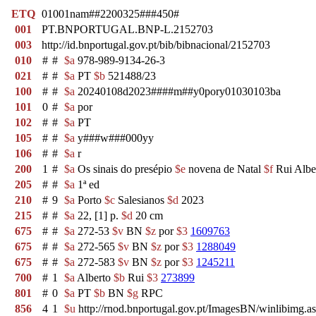
ETQ
01001nam##2200325###450#
001
PT.BNPORTUGAL.BNP-L.2152703
003
http://id.bnportugal.gov.pt/bib/bibnacional/2152703
010
#
#
$a
978-989-9134-26-3
021
#
#
$a
PT
$b
521488/23
100
#
#
$a
20240108d2023####m##y0pory01030103ba
101
0
#
$a
por
102
#
#
$a
PT
105
#
#
$a
y###w###000yy
106
#
#
$a
r
200
1
#
$a
Os sinais do presépio
$e
novena de Natal
$f
Rui Albe
205
#
#
$a
1ª ed
210
#
9
$a
Porto
$c
Salesianos
$d
2023
215
#
#
$a
22, [1] p.
$d
20 cm
675
#
#
$a
272-53
$v
BN
$z
por
$3
1609763
675
#
#
$a
272-565
$v
BN
$z
por
$3
1288049
675
#
#
$a
272-583
$v
BN
$z
por
$3
1245211
700
#
1
$a
Alberto
$b
Rui
$3
273899
801
#
0
$a
PT
$b
BN
$g
RPC
856
4
1
$u
http://rnod.bnportugal.gov.pt/ImagesBN/winlibi