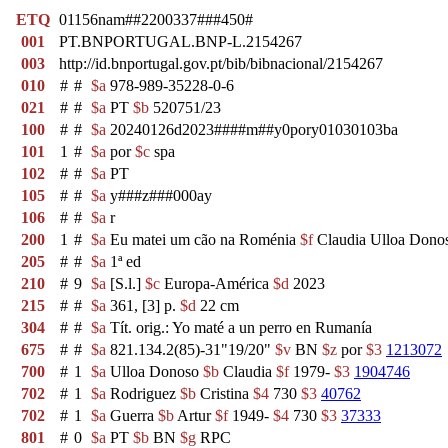
ETQ
01156nam##2200337###450#
001
PT.BNPORTUGAL.BNP-L.2154267
003
http://id.bnportugal.gov.pt/bib/bibnacional/2154267
010
#
#
$a
978-989-35228-0-6
021
#
#
$a
PT
$b
520751/23
100
#
#
$a
20240126d2023####m##y0pory01030103ba
101
1
#
$a
por
$c
spa
102
#
#
$a
PT
105
#
#
$a
y###z###000ay
106
#
#
$a
r
200
1
#
$a
Eu matei um cão na Roménia
$f
Claudia Ulloa Dono
205
#
#
$a
1ª ed
210
#
9
$a
[S.l.]
$c
Europa-América
$d
2023
215
#
#
$a
361, [3] p.
$d
22 cm
304
#
#
$a
Tít. orig.: Yo maté a un perro en Rumanía
675
#
#
$a
821.134.2(85)-31"19/20"
$v
BN
$z
por
$3
1213072
700
#
1
$a
Ulloa Donoso
$b
Claudia
$f
1979-
$3
1904746
702
#
1
$a
Rodriguez
$b
Cristina
$4
730
$3
40762
702
#
1
$a
Guerra
$b
Artur
$f
1949-
$4
730
$3
37333
801
#
0
$a
PT
$b
BN
$g
RPC