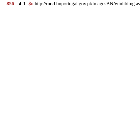
856
4
1
$u
http://rnod.bnportugal.gov.pt/ImagesBN/winlibi