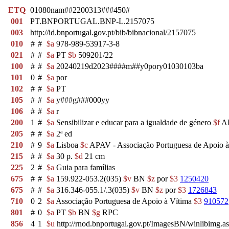
ETQ
01080nam##2200313###450#
001
PT.BNPORTUGAL.BNP-L.2157075
003
http://id.bnportugal.gov.pt/bib/bibnacional/2157075
010
#
#
$a
978-989-53917-3-8
021
#
#
$a
PT
$b
509201/22
100
#
#
$a
20240219d2023####m##y0pory01030103ba
101
0
#
$a
por
102
#
#
$a
PT
105
#
#
$a
y###g###000yy
106
#
#
$a
r
200
1
#
$a
Sensibilizar e educar para a igualdade de género
$f
AP
205
#
#
$a
2ª ed
210
#
9
$a
Lisboa
$c
APAV - Associação Portuguesa de Apoio 
215
#
#
$a
30 p.
$d
21 cm
225
2
#
$a
Guia para famílias
675
#
#
$a
159.922-053.2(035)
$v
BN
$z
por
$3
1250420
675
#
#
$a
316.346-055.1/.3(035)
$v
BN
$z
por
$3
1726843
710
0
2
$a
Associação Portuguesa de Apoio à Vítima
$3
910572
801
#
0
$a
PT
$b
BN
$g
RPC
856
4
1
$u
http://rnod.bnportugal.gov.pt/ImagesBN/winlibi