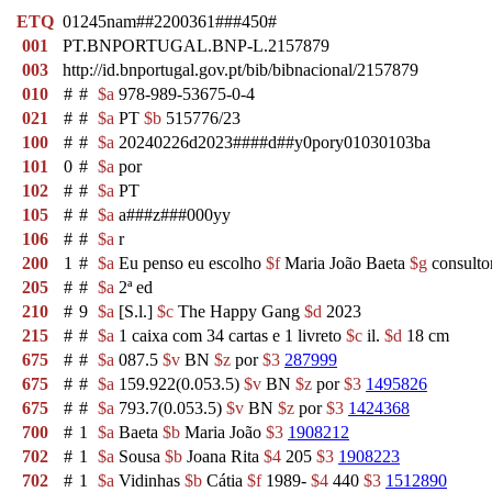
ETQ
01245nam##2200361###450#
001
PT.BNPORTUGAL.BNP-L.2157879
003
http://id.bnportugal.gov.pt/bib/bibnacional/2157879
010
#
#
$a
978-989-53675-0-4
021
#
#
$a
PT
$b
515776/23
100
#
#
$a
20240226d2023####d##y0pory01030103ba
101
0
#
$a
por
102
#
#
$a
PT
105
#
#
$a
a###z###000yy
106
#
#
$a
r
200
1
#
$a
Eu penso eu escolho
$f
Maria João Baeta
$g
consultor
205
#
#
$a
2ª ed
210
#
9
$a
[S.l.]
$c
The Happy Gang
$d
2023
215
#
#
$a
1 caixa com 34 cartas e 1 livreto
$c
il.
$d
18 cm
675
#
#
$a
087.5
$v
BN
$z
por
$3
287999
675
#
#
$a
159.922(0.053.5)
$v
BN
$z
por
$3
1495826
675
#
#
$a
793.7(0.053.5)
$v
BN
$z
por
$3
1424368
700
#
1
$a
Baeta
$b
Maria João
$3
1908212
702
#
1
$a
Sousa
$b
Joana Rita
$4
205
$3
1908223
702
#
1
$a
Vidinhas
$b
Cátia
$f
1989-
$4
440
$3
1512890