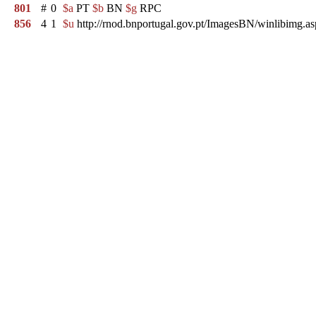
801
#
0
$a
PT
$b
BN
$g
RPC
856
4
1
$u
http://rnod.bnportugal.gov.pt/ImagesBN/winlibim