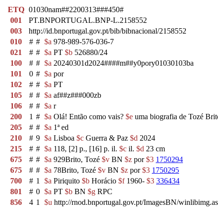
ETQ
01030nam##2200313###450#
001
PT.BNPORTUGAL.BNP-L.2158552
003
http://id.bnportugal.gov.pt/bib/bibnacional/2158552
010
#
#
$a
978-989-576-036-7
021
#
#
$a
PT
$b
526880/24
100
#
#
$a
20240301d2024####m##y0pory01030103ba
101
0
#
$a
por
102
#
#
$a
PT
105
#
#
$a
af##z###000zb
106
#
#
$a
r
200
1
#
$a
Olá! Então como vais?
$e
uma biografia de Tozé Bri
205
#
#
$a
1ª ed
210
#
9
$a
Lisboa
$c
Guerra & Paz
$d
2024
215
#
#
$a
118, [2] p., [16] p. il.
$c
il.
$d
23 cm
675
#
#
$a
929Brito, Tozé
$v
BN
$z
por
$3
1750294
675
#
#
$a
78Brito, Tozé
$v
BN
$z
por
$3
1750295
700
#
1
$a
Piriquito
$b
Horácio
$f
1960-
$3
336434
801
#
0
$a
PT
$b
BN
$g
RPC
856
4
1
$u
http://rnod.bnportugal.gov.pt/ImagesBN/winlibi