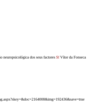
ão neuropsicológica dos seus factores
$f
Vítor da Fonseca
ibimg.aspx?skey=&doc=2164008&img=192436&save=true