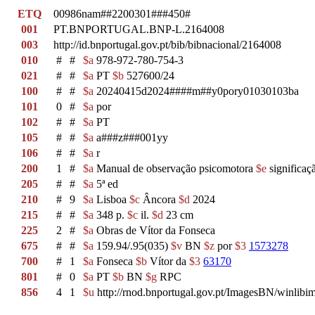
ETQ
00986nam##2200301###450#
001
PT.BNPORTUGAL.BNP-L.2164008
003
http://id.bnportugal.gov.pt/bib/bibnacional/2164008
010
#
#
$a
978-972-780-754-3
021
#
#
$a
PT
$b
527600/24
100
#
#
$a
20240415d2024####m##y0pory01030103ba
101
0
#
$a
por
102
#
#
$a
PT
105
#
#
$a
a###z###001yy
106
#
#
$a
r
200
1
#
$a
Manual de observação psicomotora
$e
significaç
205
#
#
$a
5ª ed
210
#
9
$a
Lisboa
$c
Âncora
$d
2024
215
#
#
$a
348 p.
$c
il.
$d
23 cm
225
2
#
$a
Obras de Vítor da Fonseca
675
#
#
$a
159.94/.95(035)
$v
BN
$z
por
$3
1573278
700
#
1
$a
Fonseca
$b
Vítor da
$3
63170
801
#
0
$a
PT
$b
BN
$g
RPC
856
4
1
$u
http://rnod.bnportugal.gov.pt/ImagesBN/winl