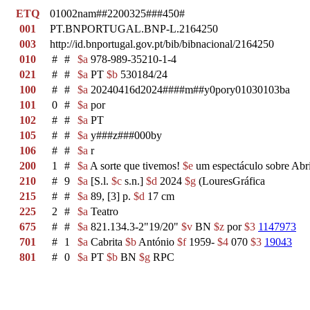
ETQ
01002nam##2200325###450#
001
PT.BNPORTUGAL.BNP-L.2164250
003
http://id.bnportugal.gov.pt/bib/bibnacional/2164250
010
#
#
$a
978-989-35210-1-4
021
#
#
$a
PT
$b
530184/24
100
#
#
$a
20240416d2024####m##y0pory01030103ba
101
0
#
$a
por
102
#
#
$a
PT
105
#
#
$a
y###z###000by
106
#
#
$a
r
200
1
#
$a
A sorte que tivemos!
$e
um espectáculo sobre Abr
210
#
9
$a
[S.l.
$c
s.n.]
$d
2024
$g
(LouresGráfica
215
#
#
$a
89, [3] p.
$d
17 cm
225
2
#
$a
Teatro
675
#
#
$a
821.134.3-2"19/20"
$v
BN
$z
por
$3
1147973
701
#
1
$a
Cabrita
$b
António
$f
1959-
$4
070
$3
19043
801
#
0
$a
PT
$b
BN
$g
RPC