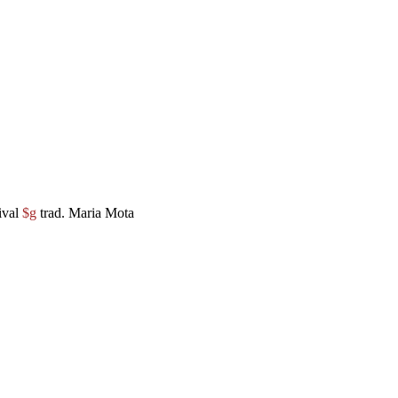
ival
$g
trad. Maria Mota