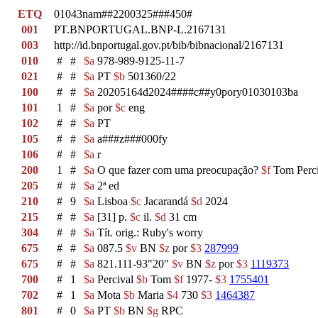
ETQ
01043nam##2200325###450#
001
PT.BNPORTUGAL.BNP-L.2167131
003
http://id.bnportugal.gov.pt/bib/bibnacional/2167131
010
#
#
$a
978-989-9125-11-7
021
#
#
$a
PT
$b
501360/22
100
#
#
$a
20205164d2024####c##y0pory01030103ba
101
1
#
$a
por
$c
eng
102
#
#
$a
PT
105
#
#
$a
a###z###000fy
106
#
#
$a
r
200
1
#
$a
O que fazer com uma preocupação?
$f
Tom Perc
205
#
#
$a
2ª ed
210
#
9
$a
Lisboa
$c
Jacarandá
$d
2024
215
#
#
$a
[31] p.
$c
il.
$d
31 cm
304
#
#
$a
Tít. orig.: Ruby's worry
675
#
#
$a
087.5
$v
BN
$z
por
$3
287999
675
#
#
$a
821.111-93"20"
$v
BN
$z
por
$3
1119373
700
#
1
$a
Percival
$b
Tom
$f
1977-
$3
1755401
702
#
1
$a
Mota
$b
Maria
$4
730
$3
1464387
801
#
0
$a
PT
$b
BN
$g
RPC