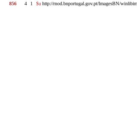
856
4
1
$u
http://rnod.bnportugal.gov.pt/ImagesBN/winl