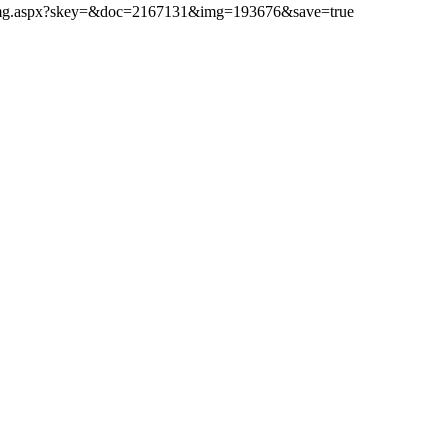
ibimg.aspx?skey=&doc=2167131&img=193676&save=true